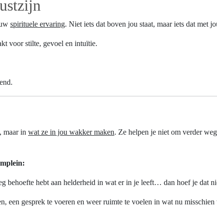
ustzijn
jouw
spirituele ervaring
. Niet iets dat boven jou staat, maar iets dat met
 voor stilte, gevoel en intuïtie.
nend.
n, maar in
wat ze in jou wakker maken
. Ze helpen je niet om verder weg t
umplein:
lweg behoefte hebt aan helderheid in wat er in je leeft… dan hoef je dat ni
n, een gesprek te voeren en weer ruimte te voelen in wat nu misschien vas