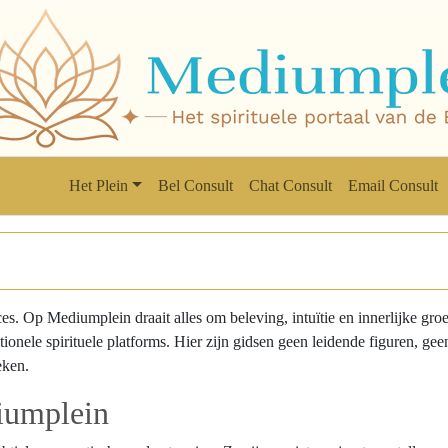
Het Plein
Bel Consult
Chat Consult
Email Consult
es. Op Mediumplein draait alles om beleving, intuïtie en innerlijke gro
itionele spirituele platforms. Hier zijn gidsen geen leidende figuren, gee
eken.
iumplein