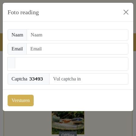
Foto reading
Naam
Email
NL: 0909-1700 € 0,90 pm
BE: 0907-37065 € 1,50 pm
Captcha
Versturen
Offline