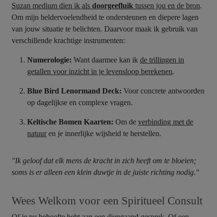
Suzan medium dien ik als
doorgeefluik
tussen jou en de bron
.
Om mijn heldervoelendheid te ondersteunen en diepere lagen
van jouw situatie te belichten. Daarvoor maak ik gebruik van
verschillende krachtige instrumenten:
Numerologie:
Want daarmee kan ik
de trillingen in
getallen voor inzicht in je levensloop berekenen
.
Blue Bird Lenormand Deck:
Voor concrete antwoorden
op dagelijkse en complexe vragen.
Keltische Bomen Kaarten:
Om de
verbinding met de
natuur
en je innerlijke wijsheid te herstellen.
"Ik geloof dat elk mens de kracht in zich heeft om te bloeien;
soms is er alleen een klein duwtje in de juiste richting nodig."
Wees Welkom voor een Spiritueel Consult
Of je nu behoefte hebt aan een diepgaand gesprek
. Of een