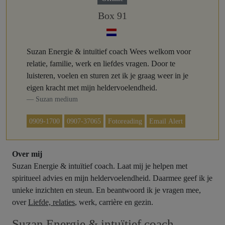
Box 91
Suzan Energie & intuïtief coach Wees welkom voor
relatie, familie, werk en liefdes vragen. Door te
luisteren, voelen en sturen zet ik je graag weer in je
eigen kracht met mijn heldervoelendheid.
Suzan medium
0909-1700
0907-37065
Fotoreading
Email Alert
Over mij
Suzan Energie & intuïtief coach. Laat mij je helpen met
spiritueel advies en mijn heldervoelendheid. Daarmee geef ik je
unieke inzichten en steun. En beantwoord ik je vragen mee,
over
Liefde, relaties
, werk, carrière en gezin.
Suzan Energie & intuïtief coach,