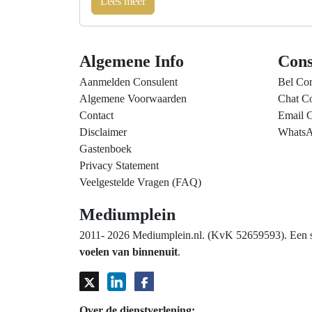
Lees meer
Algemene Info
Cons
Aanmelden Consulent
Bel Con
Algemene Voorwaarden
Chat Co
Contact
Email C
Disclaimer
WhatsA
Gastenboek
Privacy Statement
Veelgestelde Vragen (FAQ)
Mediumplein
2011- 2026 Mediumplein.nl. (KvK 52659593). Een spi
voelen van binnenuit
.
Over de dienstverlening: