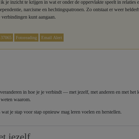
 je inzicht te krijgen in wat er onder de oppervlakte speelt in relaties
ependentie, narcisme en hechtingspatronen. Zo ontstaat er weer helderhe
e verbindingen kunt aangaan.
-37065
Fotoreading
Email Alert
 veranderen in hoe je je verbindt — met jezelf, met anderen en met het l
te weten waarom.
ts wat je stap voor stap opnieuw mag leren voelen en herstellen.
t jezelf