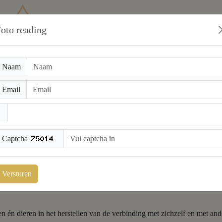
oto reading
Naam
Email
Het Plein
Bel Consult
Chat Consult
Email Consult
Captcha
Versturen
n én dieren in het herstellen van de verbinding met zichzelf en met ande