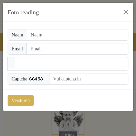
Foto reading
Naam
Email
NL: 0909-1700 € 0,90 pm
BE: 0907-37065 € 1,50 pm
Captcha
Versturen
Offline