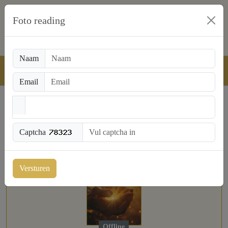
Foto reading
Naam
Email
NL: 0909-1700 € 0,90 pm
BE: 0907-37065 € 1,50 pm
Captcha
Versturen
Offline