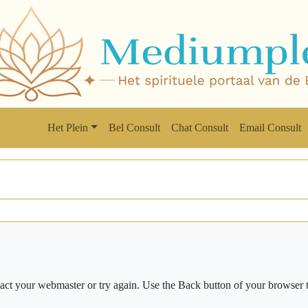
Het Plein
Bel Consult
Chat Consult
Email Consult
ct your webmaster or try again. Use the Back button of your browser t