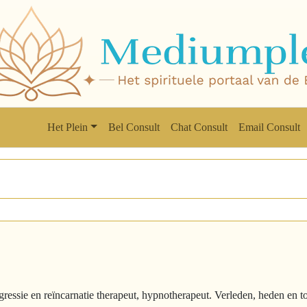
Het Plein
Bel Consult
Chat Consult
Email Consult
ressie en reïncarnatie therapeut, hypnotherapeut. Verleden, heden en 