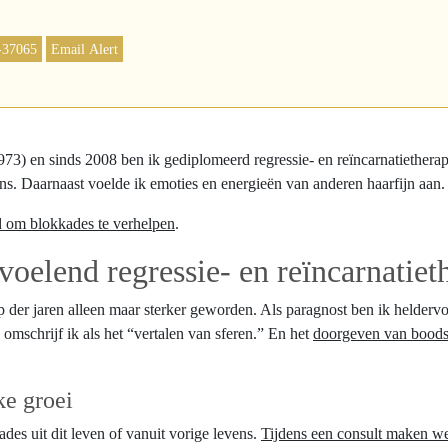
-37065
Email Alert
73) en sinds 2008 ben ik gediplomeerd regressie- en reïncarnatietherap
vens. Daarnaast voelde ik emoties en energieën van anderen haarfijn aan.
id om blokkades te verhelpen
.
oelend regressie- en reïncarnatiet
 loop der jaren alleen maar sterker geworden. Als paragnost ben ik held
 omschrijf ik als het “vertalen van sferen.” En het
doorgeven van boods
ke groei
des uit dit leven of vanuit vorige levens.
Tijdens een consult maken we 