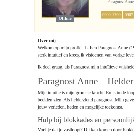
Paragnost Anne
0909-1700
0907
Offline
Over mij
Welkom op mijn profiel. Ik ben Paragnost Anne (19
sterk intuïtief en kreeg ik visioenen van vorige le
Ik deel graag, als Paragnost mijn intuïtieve wijshe
Paragnost Anne – Helderv
Mijn intuïtie is mijn grootste kracht. En is in de
beelden zien. Als
helderziend paragnost
. Mijn gave
jouw verleden, heden en mogelijke toekomst.
Hulp bij blokkades en persoonlij
Voel je dat je vastloopt? Dit kan komen door blokka