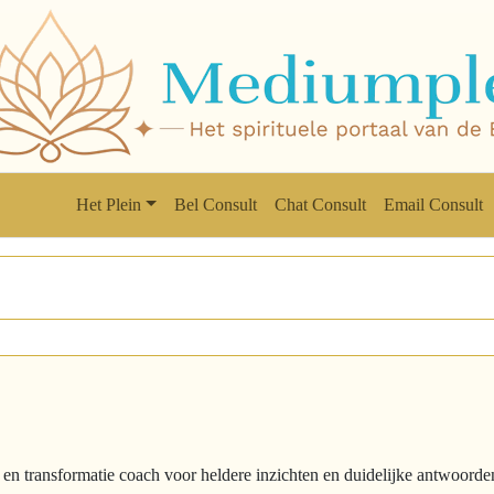
Het Plein
Bel Consult
Chat Consult
Email Consult
 transformatie coach voor heldere inzichten en duidelijke antwoorden 