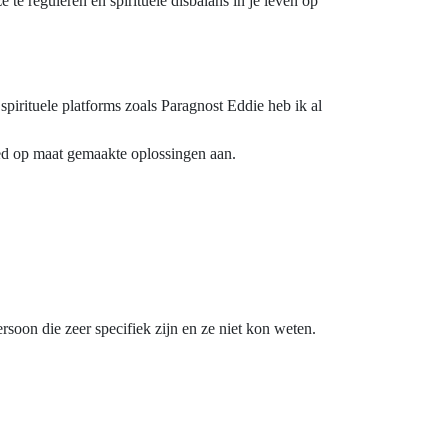
te reguleren en spirituele disbalans in je leven op
pirituele platforms zoals Paragnost Eddie heb ik al
ied op maat gemaakte oplossingen aan.
ersoon die zeer specifiek zijn en ze niet kon weten.