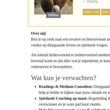
Octavia
0909-1700
0907
Offline
Over mij
Ben je op zoek naar een ervaren en betrouwbaar me
vinden op diepgaande levens en spirituele vragen.
Als erkend helderwetend en heldervoelend medium, e
bovenaf komt en dat alles wat je tegenkomt, je ku
vertrouwen te bewandelen.
Wat kun je verwachten?
Readings & Medium Consulten:
Diepgaande
help je helder te kijken naar jouw situatie en re
Spirituele Coaching op maat:
Begeleiding ti
overwinnen en je ware pad kunt vinden.