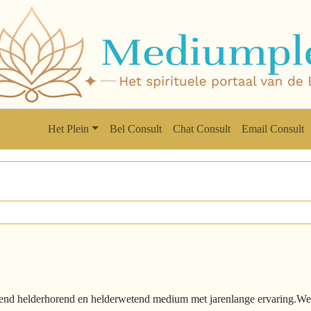
Het Plein
Bel Consult
Chat Consult
Email Consult
ziend helderhorend en helderwetend medium met jarenlange ervaring.W