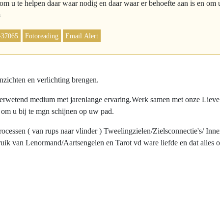
 om u te helpen daar waar nodig en daar waar er behoefte aan is en om 
a
-37065
Fotoreading
Email Alert
nzichten en verlichting brengen.
lderwetend medium met jarenlange ervaring.Werk samen met onze Lieve 
n om u bij te mgn schijnen op uw pad.
rocessen ( van rups naar vlinder ) Tweelingzielen/Zielsconnectie's/ Inn
uik van Lenormand/Aartsengelen en Tarot vd ware liefde en dat alles op 