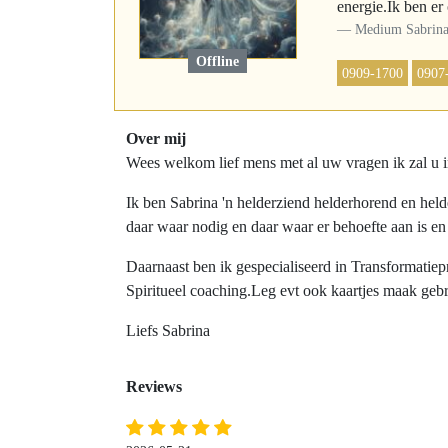
energie.Ik ben er
Medium Sabrin
Offline
0909-1700
0907
Over mij
Wees welkom lief mens met al uw vragen ik zal u i
Ik ben Sabrina 'n helderziend helderhorend en he
daar waar nodig en daar waar er behoefte aan is e
Daarnaast ben ik gespecialiseerd in Transformatiep
Spiritueel coaching.Leg evt ook kaartjes maak gebr
Liefs Sabrina
Reviews