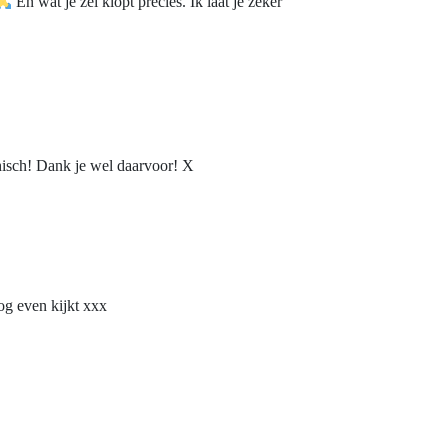
En wat je zei klopt precies. Ik laat je zeker
thisch! Dank je wel daarvoor! X
og even kijkt xxx