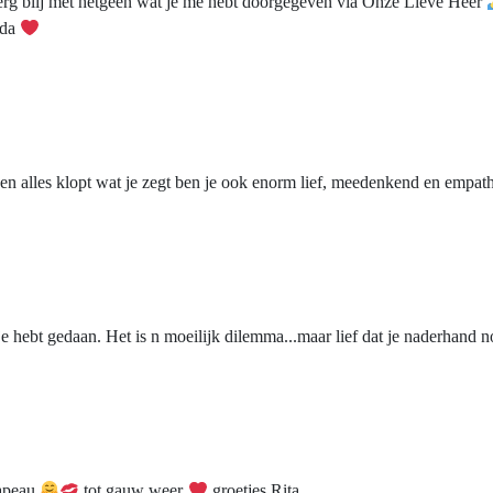
erg blij met hetgeen wat je me hebt doorgegeven via Onze Lieve Heer
nda
 en alles klopt wat je zegt ben je ook enorm lief, meedenkend en empa
e hebt gedaan. Het is n moeilijk dilemma...maar lief dat je naderhand n
hapeau
tot gauw weer
groetjes Rita