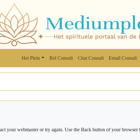
Het Plein
Bel Consult
Chat Consult
Email Consult
ct your webmaster or try again. Use the Back button of your browser t