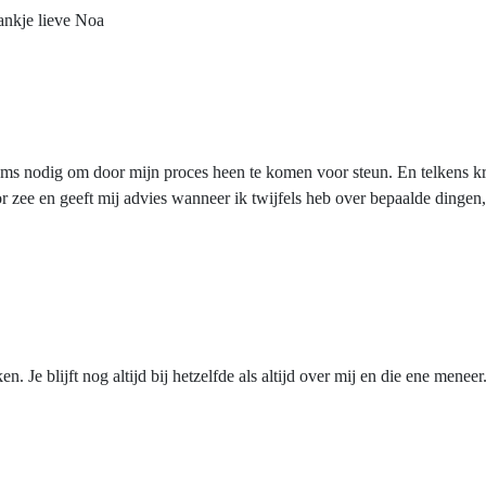
ankje lieve Noa
oms nodig om door mijn proces heen te komen voor steun. En telkens kr
oor zee en geeft mij advies wanneer ik twijfels heb over bepaalde din
. Je blijft nog altijd bij hetzelfde als altijd over mij en die ene menee