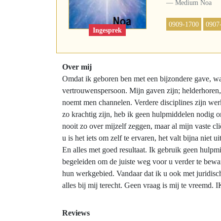
Medium Noa
0909-1700
0907
Ingesprek
Over mij
Omdat ik geboren ben met een bijzondere gave, waa
vertrouwenspersoon. Mijn gaven zijn; helderhoren,
noemt men channelen. Verdere disciplines zijn we
zo krachtig zijn, heb ik geen hulpmiddelen nodig om
nooit zo over mijzelf zeggen, maar al mijn vaste cli
u is het iets om zelf te ervaren, het valt bijna niet
En alles met goed resultaat. Ik gebruik geen hulpm
begeleiden om de juiste weg voor u verder te bewan
hun werkgebied. Vandaar dat ik u ook met juridisc
alles bij mij terecht. Geen vraag is mij te vre
Reviews