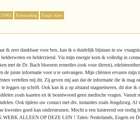
-37065
Fotoreading
Email Alert
r ik zeer dankbaar voor ben, kan ik u duidelijk bijstaan in uw vraags
 helderweten en helderziend. Via mijn energie kom ik volledig in cont
rken met de Dr. Bach bloesem remedies (ook voor dieren), edelsteenth
 de juiste informatie voor u te ontvangen. Mijn cliënten ervaren mijn t
ënten vertellen mij dit. Zij geven mij aan dat de informatie die ik mag 
 uit te leggen op schrift. Ook kan ik u op afstand magnetiseren, dit doe ik
iddelen zoals kaarten en ik beantwoord geen medische vragen. Vanuit m
delen. Ook tijdens uw contact met div. instanties zoals Jeugdzorg. Al v
he kwesties goed kan ondersteunen. Mocht u een luisterend oor nodig h
emd. IK WERK ALLEEN OP DEZE LIJN ! Talen: Nederlands, Engels en Du