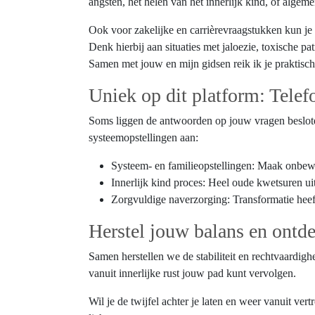
angsten, het helen van het innerlijk kind, of algem
Ook voor zakelijke en carrièrevraagstukken kun je b
Denk hierbij aan situaties met jaloezie, toxische
Samen met jouw en mijn gidsen reik ik je praktisch
Uniek op dit platform: Telef
Soms liggen de antwoorden op jouw vragen besloten 
systeemopstellingen aan:
Systeem- en familieopstellingen: Maak onbewu
Innerlijk kind proces: Heel oude kwetsuren uit
Zorgvuldige naverzorging: Transformatie heeft
Herstel jouw balans en ontd
Samen herstellen we de stabiliteit en rechtvaardigh
vanuit innerlijke rust jouw pad kunt vervolgen.
Wil je de twijfel achter je laten en weer vanuit v