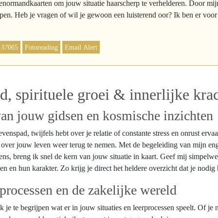
normandkaarten om jouw situatie haarscherp te verhelderen. Door mijn 
jpen. Heb je vragen of wil je gewoon een luisterend oor? Ik ben er voor 
-37065
Fotoreading
Email Alert
d, spirituele groei & innerlijke kra
an jouw gidsen en kosmische inzichten
levenspad, twijfels hebt over je relatie of constante stress en onrust er
gie over jouw leven weer terug te nemen. Met de begeleiding van mijn e
, breng ik snel de kern van jouw situatie in kaart. Geef mij simpelwe
 en hun karakter. Zo krijg je direct het heldere overzicht dat je nodig 
e processen en de zakelijke wereld
ik je te begrijpen wat er in jouw situaties en leerprocessen speelt. Of j