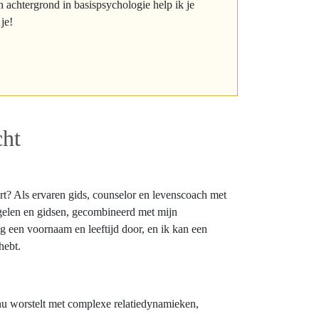
achtergrond in basispsychologie help ik je
je!
cht
vaart? Als ervaren gids, counselor en levenscoach met
ngelen en gidsen, gecombineerd met mijn
g een voornaam en leeftijd door, en ik kan een
hebt.
e nu worstelt met complexe relatiedynamieken,