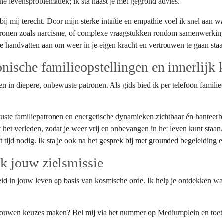
ene levensproblematiek; ik sta naast je met gegrond advies.
ij mij terecht. Door mijn sterke intuïtie en empathie voel ik snel aan w
 patronen zoals narcisme, of complexe vraagstukken rondom samenwerkin
e handvatten aan om weer in je eigen kracht en vertrouwen te gaan sta
onische familieopstellingen en innerlijk
in diepere, onbewuste patronen. Als gids bied ik per telefoon familieo
ste familiepatronen en energetische dynamieken zichtbaar én hanteerb
 het verleden, zodat je weer vrij en onbevangen in het leven kunt staan
 tijd nodig. Ik sta je ook na het gesprek bij met grounded begeleiding 
ek jouw zielsmissie
eid in jouw leven op basis van kosmische orde. Ik help je ontdekken wat
ertrouwen keuzes maken? Bel mij via het nummer op Mediumplein en toet