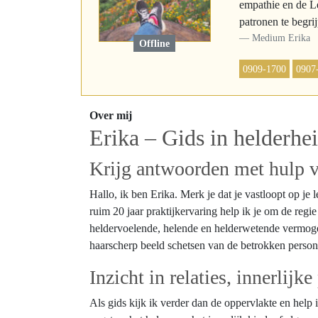
empathie en de Le
patronen te begri
Medium Erika
Offline
0909-1700
0907
Over mij
Erika – Gids in helderhei
Krijg antwoorden met hulp v
Hallo, ik ben Erika. Merk je dat je vastloopt op je 
ruim 20 jaar praktijkervaring help ik je om de re
heldervoelende, helende en helderwetende vermogens
haarscherp beeld schetsen van de betrokken personen
Inzicht in relaties, innerlijk
Als gids kijk ik verder dan de oppervlakte en help 