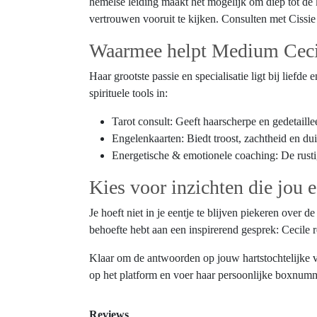
hemelse leiding maakt het mogelijk om diep tot de 
vertrouwen vooruit te kijken. Consulten met Cissi
Waarmee helpt Medium Cecil
Haar grootste passie en specialisatie ligt bij liefd
spirituele tools in:
Tarot consult: Geeft haarscherpe en gedetaillee
Engelenkaarten: Biedt troost, zachtheid en d
Energetische & emotionele coaching: De rustige
Kies voor inzichten die jou 
Je hoeft niet in je eentje te blijven piekeren over
behoefte hebt aan een inspirerend gesprek: Cecile r
Klaar om de antwoorden op jouw hartstochtelijke 
op het platform en voer haar persoonlijke boxnummer
Reviews