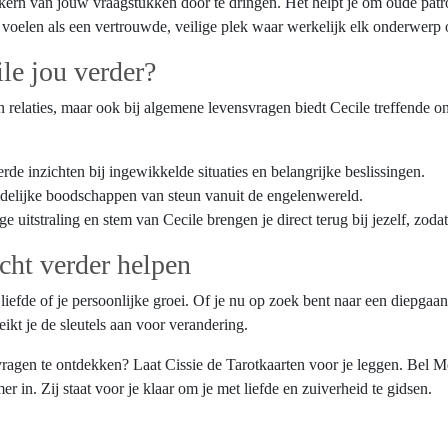
kern van jouw vraagstukken door te dringen. Het helpt je om oude patro
e voelen als een vertrouwde, veilige plek waar werkelijk elk onderwer
e jou verder?
e en relaties, maar ook bij algemene levensvragen biedt Cecile treffende o
rde inzichten bij ingewikkelde situaties en belangrijke beslissingen.
uidelijke boodschappen van steun vanuit de engelenwereld.
 uitstraling en stem van Cecile brengen je direct terug bij jezelf, zoda
echt verder helpen
 de liefde of je persoonlijke groei. Of je nu op zoek bent naar een diep
eikt je de sleutels aan voor verandering.
vragen te ontdekken? Laat Cissie de Tarotkaarten voor je leggen. Bel
 in. Zij staat voor je klaar om je met liefde en zuiverheid te gidsen.