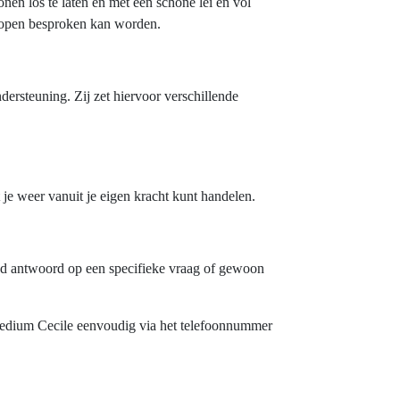
nen los te laten en met een schone lei én vol
p open besproken kan worden.
ndersteuning. Zij zet hiervoor verschillende
t je weer vanuit je eigen kracht kunt handelen.
gaand antwoord op een specifieke vraag of gewoon
 Medium Cecile eenvoudig via het telefoonnummer