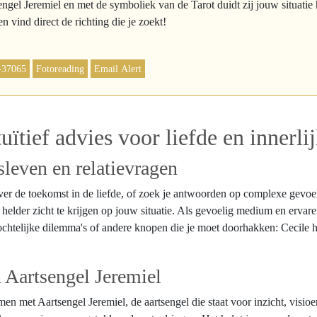
engel Jeremiel en met de symboliek van de Tarot duidt zij jouw situatie
n vind direct de richting die je zoekt!
-37065
Fotoreading
Email Alert
uïtief advies voor liefde en innerlij
sleven en relatievragen
je over de toekomst in de liefde, of zoek je antwoorden op complexe gev
elder zicht te krijgen op jouw situatie. Als gevoelig medium en ervaren 
ochtelijke dilemma's of andere knopen die je moet doorhakken: Cecile he
 Aartsengel Jeremiel
n met Aartsengel Jeremiel, de aartsengel die staat voor inzicht, visio