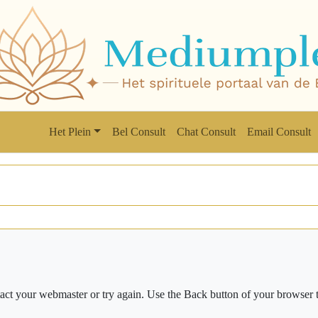
Het Plein
Bel Consult
Chat Consult
Email Consult
ct your webmaster or try again. Use the Back button of your browser t